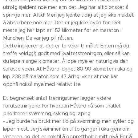
utrolig sjeldent noe mer enn det. Jeg har alltid ønsket å
springe mer. Alltid! Men jeg kjente tidlig at jeg ikke maktet
å absorbere noe mer. Det er jeg ikke bygd for. Det
meste jeg har løpt er 152 kilometer før en maraton i
München. Da var jeg pill råtten.
Dette indikerer at det er to veier til målet: Enten må du
treffe veldig(!) godt med kvalitetstreningen, eller så kan
du løpe mange kilometer. Å løpe mye er naturligvis den
safeste veien. At Håvard logget 80-90 kilometer i uka og
løp 2:38 på maraton som 47-åring, viser at man kan
oppnå nokså mye med relativt lite.
Et begrenset antall treningstimer legger videre
forutsetningene for hvordan Håvard nå som triatlet
prioriterer svømming, sykling og løping.
- Jeg burde ha brukt mer tid på svømming, men sykler og
løper mest. Jeg svømmer én til to ganger i uka gjennom
vinteren, og det er nok til å opprettholde mitt nivå. For å