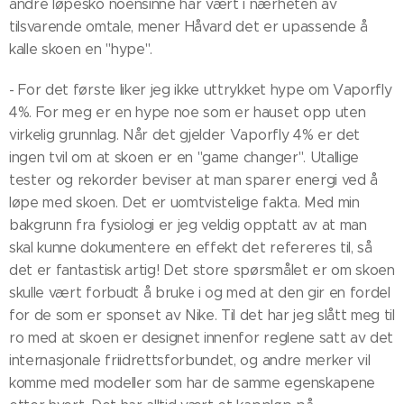
andre løpesko noensinne har vært i nærheten av
tilsvarende omtale, mener Håvard det er upassende å
kalle skoen en "hype".
- For det første liker jeg ikke uttrykket hype om Vaporfly
4%. For meg er en hype noe som er hauset opp uten
virkelig grunnlag. Når det gjelder Vaporfly 4% er det
ingen tvil om at skoen er en "game changer". Utallige
tester og rekorder beviser at man sparer energi ved å
løpe med skoen. Det er uomtvistelige fakta. Med min
bakgrunn fra fysiologi er jeg veldig opptatt av at man
skal kunne dokumentere en effekt det refereres til, så
det er fantastisk artig! Det store spørsmålet er om skoen
skulle vært forbudt å bruke i og med at den gir en fordel
for de som er sponset av Nike. Til det har jeg slått meg til
ro med at skoen er designet innenfor reglene satt av det
internasjonale friidrettsforbundet, og andre merker vil
komme med modeller som har de samme egenskapene