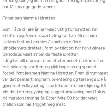
samtidig som jeg kom inn i et godt treningsmiljø hvor jeg
har fått mange gode venner.
Finner seg hjemme i idretten
Som Håvard i alle år har vært viktig for idretten, har
idretten også vært svært viktig for han. Mens han i
skrivende stund kan sies å kombinere flere
utholdenhetsidretter i form av triatlon, har han tidligere
periodevis vært innom de fleste idretter.
- Jeg har alltid drevet med et eller annet innen idretten.
Helt siden jeg var liten, og gikk langrenn og sparket
fotball, fant jeg meg hjemme i idretten. Frem til gymnaset
var det primært langrenn, orientering og terrengløp. På
gymnaset volleyball og i studietiden telemarkskjøring. Så
ble det terrengsykling og langdistanseløping med fokus
på maraton i mange år. Etter fylte 50 har det vært
triatlon som har trigget meg mest.