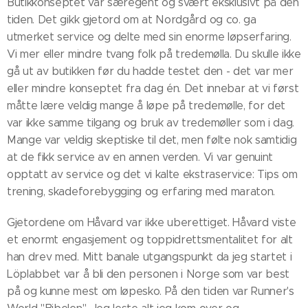
Butikkonseptet var særegent og svært eksklusivt på den
tiden. Det gikk gjetord om at Nordgård og co. ga
utmerket service og delte med sin enorme løpserfaring.
Vi mer eller mindre tvang folk på tredemølla. Du skulle ikke
gå ut av butikken før du hadde testet den - det var mer
eller mindre konseptet fra dag én. Det innebar at vi først
måtte lære veldig mange å løpe på tredemølle, for det
var ikke samme tilgang og bruk av tredemøller som i dag.
Mange var veldig skeptiske til det, men følte nok samtidig
at de fikk service av en annen verden. Vi var genuint
opptatt av service og det vi kalte ekstraservice: Tips om
trening, skadeforebygging og erfaring med maraton.
Gjetordene om Håvard var ikke uberettiget. Håvard viste
et enormt engasjement og toppidrettsmentalitet for alt
han drev med. Mitt banale utgangspunkt da jeg startet i
Löplabbet var å bli den personen i Norge som var best
på og kunne mest om løpesko. På den tiden var Runner's