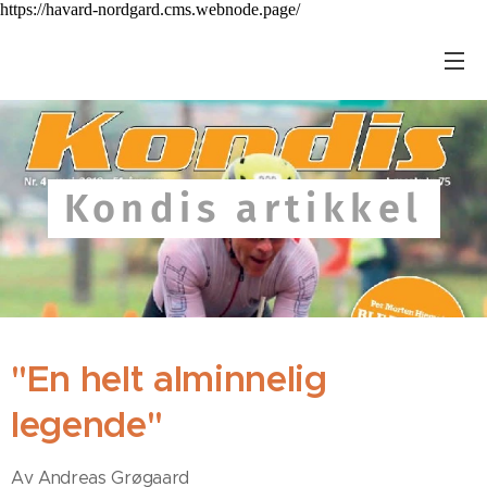
https://havard-nordgard.cms.webnode.page/
Kondis artikkel
"En helt alminnelig
legende"
Av Andreas Grøgaard