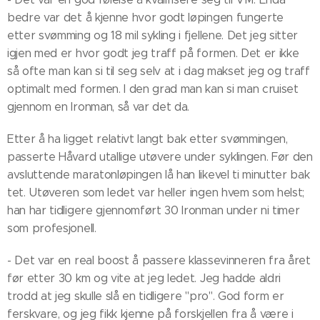
bedre var det å kjenne hvor godt løpingen fungerte
etter svømming og 18 mil sykling i fjellene. Det jeg sitter
igjen med er hvor godt jeg traff på formen. Det er ikke
så ofte man kan si til seg selv at i dag makset jeg og traff
optimalt med formen. I den grad man kan si man cruiset
gjennom en Ironman, så var det da.
Etter å ha ligget relativt langt bak etter svømmingen,
passerte Håvard utallige utøvere under syklingen. Før den
avsluttende maratonløpingen lå han likevel ti minutter bak
tet. Utøveren som ledet var heller ingen hvem som helst;
han har tidligere gjennomført 30 Ironman under ni timer
som profesjonell.
- Det var en real boost å passere klassevinneren fra året
før etter 30 km og vite at jeg ledet. Jeg hadde aldri
trodd at jeg skulle slå en tidligere "pro". God form er
ferskvare, og jeg fikk kjenne på forskjellen fra å være i