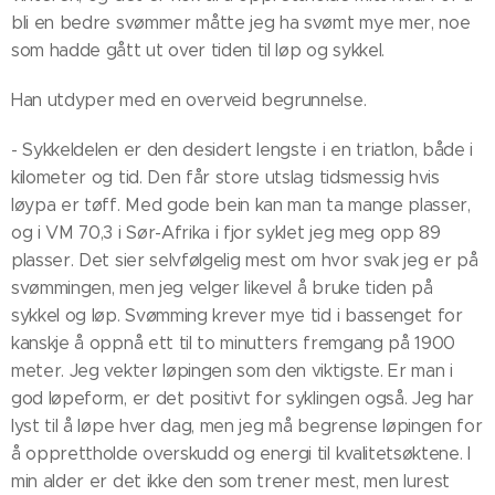
bli en bedre svømmer måtte jeg ha svømt mye mer, noe
som hadde gått ut over tiden til løp og sykkel.
Han utdyper med en overveid begrunnelse.
- Sykkeldelen er den desidert lengste i en triatlon, både i
kilometer og tid. Den får store utslag tidsmessig hvis
løypa er tøff. Med gode bein kan man ta mange plasser,
og i VM 70,3 i Sør-Afrika i fjor syklet jeg meg opp 89
plasser. Det sier selvfølgelig mest om hvor svak jeg er på
svømmingen, men jeg velger likevel å bruke tiden på
sykkel og løp. Svømming krever mye tid i bassenget for
kanskje å oppnå ett til to minutters fremgang på 1900
meter. Jeg vekter løpingen som den viktigste. Er man i
god løpeform, er det positivt for syklingen også. Jeg har
lyst til å løpe hver dag, men jeg må begrense løpingen for
å opprettholde overskudd og energi til kvalitetsøktene. I
min alder er det ikke den som trener mest, men lurest