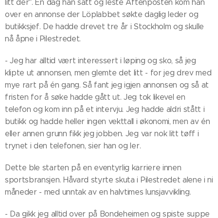
litt der". En dag han satt og leste Aftenposten kom han
over en annonse der Löplabbet søkte daglig leder og
butikksjef. De hadde drevet tre år i Stockholm og skulle
nå åpne i Pilestredet.
- Jeg har alltid vært interessert i løping og sko, så jeg
klipte ut annonsen, men glemte det litt - for jeg drev med
mye rart på én gang. Så fant jeg igjen annonsen og så at
fristen for å søke hadde gått ut. Jeg tok likevel en
telefon og kom inn på et intervju. Jeg hadde aldri stått i
butikk og hadde heller ingen vekttall i økonomi, men av én
eller annen grunn fikk jeg jobben. Jeg var nok litt tøff i
trynet i den telefonen, sier han og ler.
Dette ble starten på en eventyrlig karriere innen
sportsbransjen. Håvard styrte skuta i Pilestredet alene i ni
måneder - med unntak av en halvtimes lunsjavvikling.
- Da gikk jeg alltid over på Bondeheimen og spiste suppe