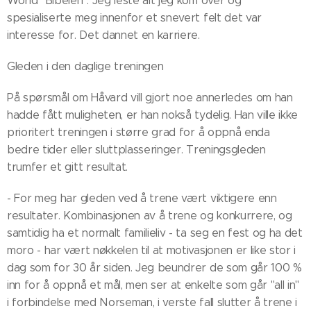
World "Bibelen". Jeg leste alt jeg kom over og
spesialiserte meg innenfor et snevert felt det var
interesse for. Det dannet en karriere.
Gleden i den daglige treningen
På spørsmål om Håvard vill gjort noe annerledes om han
hadde fått muligheten, er han nokså tydelig. Han ville ikke
prioritert treningen i større grad for å oppnå enda
bedre tider eller sluttplasseringer. Treningsgleden
trumfer et gitt resultat.
- For meg har gleden ved å trene vært viktigere enn
resultater. Kombinasjonen av å trene og konkurrere, og
samtidig ha et normalt familieliv - ta seg en fest og ha det
moro - har vært nøkkelen til at motivasjonen er like stor i
dag som for 30 år siden. Jeg beundrer de som går 100 %
inn for å oppnå et mål, men ser at enkelte som går "all in"
i forbindelse med Norseman, i verste fall slutter å trene i