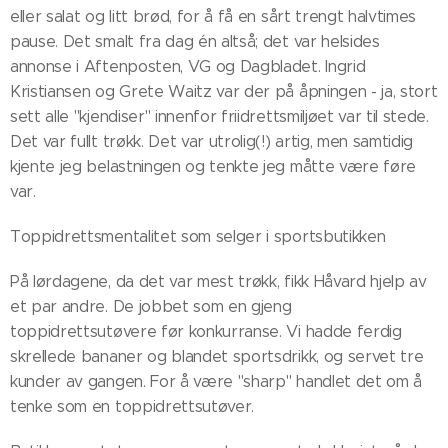
eller salat og litt brød, for å få en sårt trengt halvtimes
pause. Det smalt fra dag én altså; det var helsides
annonse i Aftenposten, VG og Dagbladet. Ingrid
Kristiansen og Grete Waitz var der på åpningen - ja, stort
sett alle "kjendiser" innenfor friidrettsmiljøet var til stede.
Det var fullt trøkk. Det var utrolig(!) artig, men samtidig
kjente jeg belastningen og tenkte jeg måtte være føre
var.
Toppidrettsmentalitet som selger i sportsbutikken
På lørdagene, da det var mest trøkk, fikk Håvard hjelp av
et par andre. De jobbet som en gjeng
toppidrettsutøvere før konkurranse. Vi hadde ferdig
skrellede bananer og blandet sportsdrikk, og servet tre
kunder av gangen. For å være "sharp" handlet det om å
tenke som en toppidrettsutøver.