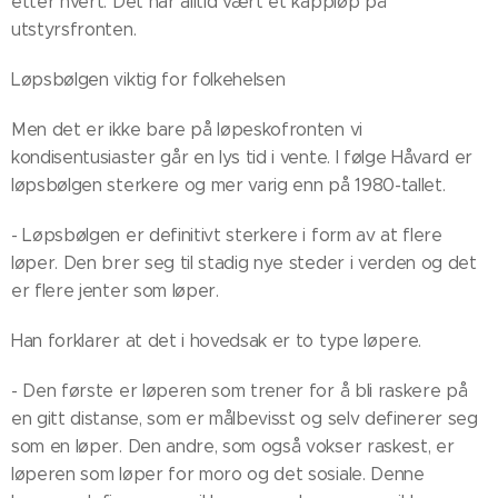
etter hvert. Det har alltid vært et kappløp på
utstyrsfronten.
Løpsbølgen viktig for folkehelsen
Men det er ikke bare på løpeskofronten vi
kondisentusiaster går en lys tid i vente. I følge Håvard er
løpsbølgen sterkere og mer varig enn på 1980-tallet.
- Løpsbølgen er definitivt sterkere i form av at flere
løper. Den brer seg til stadig nye steder i verden og det
er flere jenter som løper.
Han forklarer at det i hovedsak er to type løpere.
- Den første er løperen som trener for å bli raskere på
en gitt distanse, som er målbevisst og selv definerer seg
som en løper. Den andre, som også vokser raskest, er
løperen som løper for moro og det sosiale. Denne