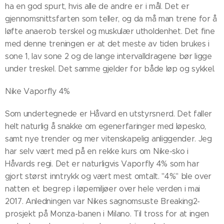
ha en god spurt, hvis alle de andre er i mål. Det er
gjennomsnittsfarten som teller, og da må man trene for å
løfte anaerob terskel og muskulær utholdenhet. Det fine
med denne treningen er at det meste av tiden brukes i
sone 1, lav sone 2 og de lange intervalldragene bør ligge
under treskel. Det samme gjelder for både løp og sykkel.
Nike Vaporfly 4%
Som undertegnede er Håvard en utstyrsnerd. Det faller
helt naturlig å snakke om egenerfaringer med løpesko,
samt nye trender og mer vitenskapelig anliggender. Jeg
har selv vært med på en rekke kurs om Nike-sko i
Håvards regi. Det er naturligvis Vaporfly 4% som har
gjort størst inntrykk og vært mest omtalt. "4%" ble over
natten et begrep i løpemiljøer over hele verden i mai
2017. Anledningen var Nikes sagnomsuste Breaking2-
prosjekt på Monza-banen i Milano. Til tross for at ingen