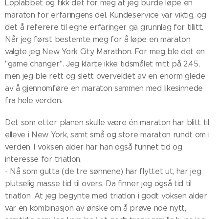
Löplabbet og fikk det for meg at jeg burde løpe en
maraton for erfaringens del. Kundeservice var viktig, og
det å referere til egne erfaringer ga grunnlag for tillitt.
Når jeg først bestemte meg for å løpe en maraton
valgte jeg New York City Marathon. For meg ble det en
"game changer". Jeg klarte ikke tidsmålet mitt på 2.45,
men jeg ble rett og slett overveldet av en enorm glede
av å gjennomføre en maraton sammen med likesinnede
fra hele verden.
Det som etter planen skulle være én maraton har blitt til
elleve i New York, samt små og store maraton rundt om i
verden. I voksen alder har han også funnet tid og
interesse for triatlon.
- Nå som gutta (de tre sønnene) har flyttet ut, har jeg
plutselig masse tid til overs. Da finner jeg også tid til
triatlon. At jeg begynte med triatlon i godt voksen alder
var en kombinasjon av ønske om å prøve noe nytt,