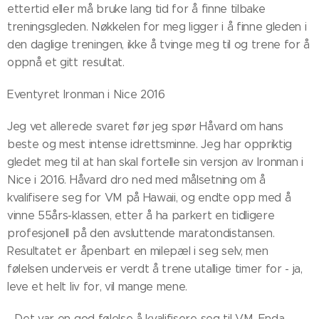
ettertid eller må bruke lang tid for å finne tilbake
treningsgleden. Nøkkelen for meg ligger i å finne gleden i
den daglige treningen, ikke å tvinge meg til og trene for å
oppnå et gitt resultat.
Eventyret Ironman i Nice 2016
Jeg vet allerede svaret før jeg spør Håvard om hans
beste og mest intense idrettsminne. Jeg har oppriktig
gledet meg til at han skal fortelle sin versjon av Ironman i
Nice i 2016. Håvard dro ned med målsetning om å
kvalifisere seg for VM på Hawaii, og endte opp med å
vinne 55års-klassen, etter å ha parkert en tidligere
profesjonell på den avsluttende maratondistansen.
Resultatet er åpenbart en milepæl i seg selv, men
følelsen underveis er verdt å trene utallige timer for - ja,
leve et helt liv for, vil mange mene.
- Det var en god følelse å kvalifisere seg til VM. Enda