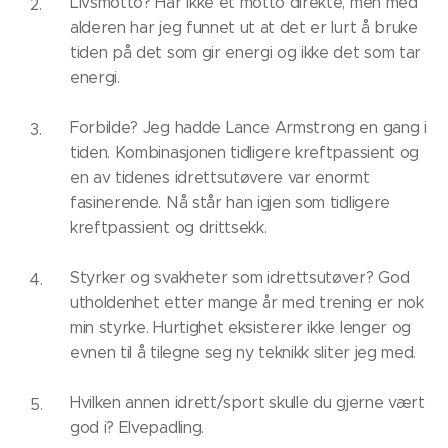
Livsmotto? Har ikke et motto direkte, men med
alderen har jeg funnet ut at det er lurt å bruke
tiden på det som gir energi og ikke det som tar
energi.
Forbilde? Jeg hadde Lance Armstrong en gang i
tiden. Kombinasjonen tidligere kreftpassient og
en av tidenes idrettsutøvere var enormt
fasinerende. Nå står han igjen som tidligere
kreftpassient og drittsekk.
Styrker og svakheter som idrettsutøver? God
utholdenhet etter mange år med trening er nok
min styrke. Hurtighet eksisterer ikke lenger og
evnen til å tilegne seg ny teknikk sliter jeg med.
Hvilken annen idrett/sport skulle du gjerne vært
god i? Elvepadling.