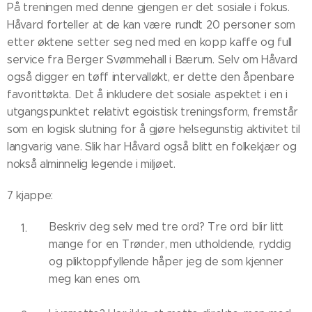
På treningen med denne gjengen er det sosiale i fokus.
Håvard forteller at de kan være rundt 20 personer som
etter øktene setter seg ned med en kopp kaffe og full
service fra Berger Svømmehall i Bærum. Selv om Håvard
også digger en tøff intervalløkt, er dette den åpenbare
favorittøkta. Det å inkludere det sosiale aspektet i en i
utgangspunktet relativt egoistisk treningsform, fremstår
som en logisk slutning for å gjøre helsegunstig aktivitet til
langvarig vane. Slik har Håvard også blitt en folkekjær og
nokså alminnelig legende i miljøet.
7 kjappe:
Beskriv deg selv med tre ord? Tre ord blir litt
mange for en Trønder, men utholdende, ryddig
og pliktoppfyllende håper jeg de som kjenner
meg kan enes om.