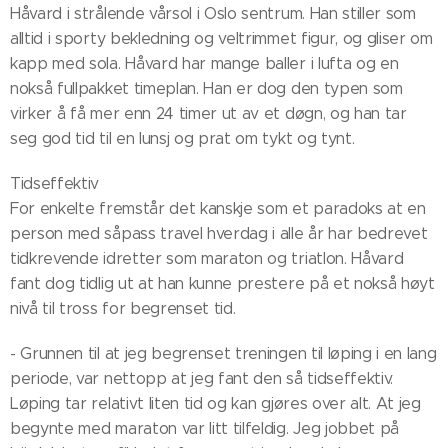
Håvard i strålende vårsol i Oslo sentrum. Han stiller som
alltid i sporty bekledning og veltrimmet figur, og gliser om
kapp med sola. Håvard har mange baller i lufta og en
nokså fullpakket timeplan. Han er dog den typen som
virker å få mer enn 24 timer ut av et døgn, og han tar
seg god tid til en lunsj og prat om tykt og tynt.
Tidseffektiv
For enkelte fremstår det kanskje som et paradoks at en
person med såpass travel hverdag i alle år har bedrevet
tidkrevende idretter som maraton og triatlon. Håvard
fant dog tidlig ut at han kunne prestere på et nokså høyt
nivå til tross for begrenset tid.
- Grunnen til at jeg begrenset treningen til løping i en lang
periode, var nettopp at jeg fant den så tidseffektiv.
Løping tar relativt liten tid og kan gjøres over alt. At jeg
begynte med maraton var litt tilfeldig. Jeg jobbet på