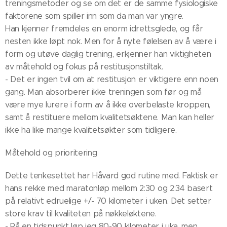
treningsmetoder og se om det er de samme fysiologiske
faktorene som spiller inn som da man var yngre.
Han kjenner fremdeles en enorm idrettsglede, og får
nesten ikke løpt nok. Men for å nyte følelsen av å være i
form og utøve daglig trening, erkjenner han viktigheten
av måtehold og fokus på restitusjonstiltak.
- Det er ingen tvil om at restitusjon er viktigere enn noen
gang. Man absorberer ikke treningen som før og må
være mye lurere i form av å ikke overbelaste kroppen,
samt å restituere mellom kvalitetsøktene. Man kan heller
ikke ha like mange kvalitetsøkter som tidligere.
Måtehold og prioritering
Dette tenkesettet har Håvard god rutine med. Faktisk er
hans rekke med maratonløp mellom 2:30 og 2:34 basert
på relativt edruelige +/- 70 kilometer i uken. Det setter
store krav til kvaliteten på nøkkeløktene.
- På en tidspunkt løp jeg 80-90 kilometer i uka, men