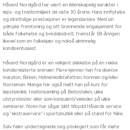
Håvard Nordgård har vært en lidenskapelig karakter i
løps- og triatlonmiljøet de siste 30 årene. Hans innflytelse
og idrettslige prestasjoner er legendariske. Med sin
ydmyke fremtoning og sitt brennende engasjement for
både folkehelse og breddeidrett, fremstår 58-åringen
likevel som en folkekjær og nokså alminnelig
kondisentusiast.
Håvard Nordgård er en velkjent skikkelse på en rekke
kondisrelaterte arenaer. Flere kjenner han fra diverse
maraton, Birken, Holmenkollstafetten, Ironman og/eller
Norseman. Mange har også møtt han på kurs for
løpsteknikk, triatlonsamling på Beitostølen, ulike
utstyrstester eller som konsulent/veileder på ulike
seminarer. Noen har sågar blitt tilbydd Håvards service
og "ekstraservice" i sportsbutikk eller på stand for Nike.
Selv føler undertegnede seg privilegert som får møte