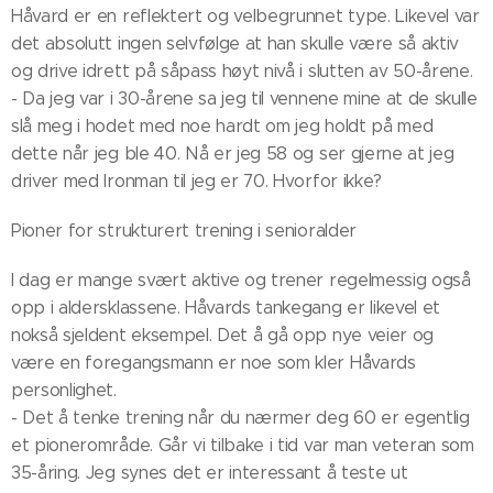
Håvard er en reflektert og velbegrunnet type. Likevel var
det absolutt ingen selvfølge at han skulle være så aktiv
og drive idrett på såpass høyt nivå i slutten av 50-årene.
- Da jeg var i 30-årene sa jeg til vennene mine at de skulle
slå meg i hodet med noe hardt om jeg holdt på med
dette når jeg ble 40. Nå er jeg 58 og ser gjerne at jeg
driver med Ironman til jeg er 70. Hvorfor ikke?
Pioner for strukturert trening i senioralder
I dag er mange svært aktive og trener regelmessig også
opp i aldersklassene. Håvards tankegang er likevel et
nokså sjeldent eksempel. Det å gå opp nye veier og
være en foregangsmann er noe som kler Håvards
personlighet.
- Det å tenke trening når du nærmer deg 60 er egentlig
et pionerområde. Går vi tilbake i tid var man veteran som
35-åring. Jeg synes det er interessant å teste ut