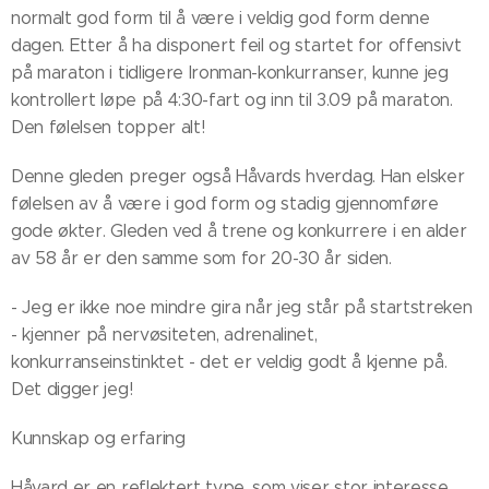
normalt god form til å være i veldig god form denne
dagen. Etter å ha disponert feil og startet for offensivt
på maraton i tidligere Ironman-konkurranser, kunne jeg
kontrollert løpe på 4:30-fart og inn til 3.09 på maraton.
Den følelsen topper alt!
Denne gleden preger også Håvards hverdag. Han elsker
følelsen av å være i god form og stadig gjennomføre
gode økter. Gleden ved å trene og konkurrere i en alder
av 58 år er den samme som for 20-30 år siden.
- Jeg er ikke noe mindre gira når jeg står på startstreken
- kjenner på nervøsiteten, adrenalinet,
konkurranseinstinktet - det er veldig godt å kjenne på.
Det digger jeg!
Kunnskap og erfaring
Håvard er en reflektert type, som viser stor interesse