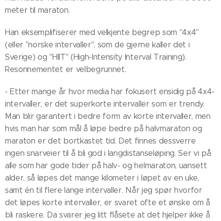
meter til maraton.
Han eksemplifiserer med velkjente begrep som "4x4"
(eller "norske intervaller", som de gjerne kaller det i
Sverige) og "HIIT" (High-Intensity Interval Training).
Resonnementet er velbegrunnet.
- Etter mange år hvor media har fokusert ensidig på 4x4-
intervaller, er det superkorte intervaller som er trendy.
Man blir garantert i bedre form av korte intervaller, men
hvis man har som mål å løpe bedre på halvmaraton og
maraton er det bortkastet tid. Det finnes dessverre
ingen snarveier til å bli god i langdistanseløping. Ser vi på
alle som har gode tider på halv- og helmaraton, uansett
alder, så løpes det mange kilometer i løpet av en uke,
samt én til flere lange intervaller. Når jeg spør hvorfor
det løpes korte intervaller, er svaret ofte et ønske om å
bli raskere. Da svarer jeg litt flåsete at det hjelper ikke å