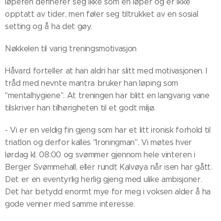
løperen definerer seg ikke som en løper og er ikke
opptatt av tider, men føler seg tiltrukket av en sosial
setting og å ha det gøy.
Nøkkelen til varig treningsmotivasjon
Håvard forteller at han aldri har slitt med motivasjonen. I
tråd med nevnte mantra bruker han løping som
"mentalhygiene". At treningen har blitt en langvarig vane
tilskriver han tilhørigheten til et godt miljø.
- Vi er en veldig fin gjeng som har et litt ironisk forhold til
triatlon og derfor kalles "Ironingman". Vi møtes hver
lørdag kl. 08:00 og svømmer gjennom hele vinteren i
Berger Svømmehall, eller rundt Kalvøya når isen har gått.
Det er en eventyrlig herlig gjeng med ulike ambisjoner.
Det har betydd enormt mye for meg i voksen alder å ha
gode venner med samme interesse.