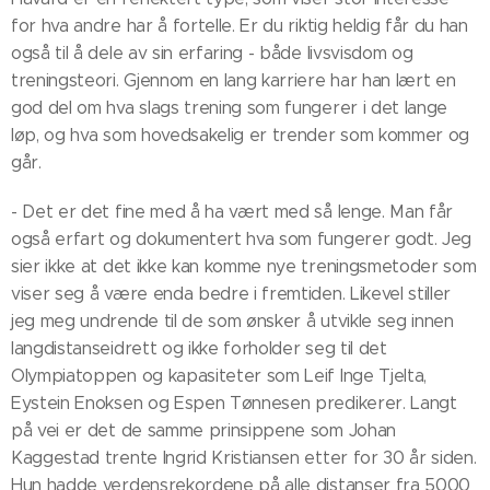
for hva andre har å fortelle. Er du riktig heldig får du han
også til å dele av sin erfaring - både livsvisdom og
treningsteori. Gjennom en lang karriere har han lært en
god del om hva slags trening som fungerer i det lange
løp, og hva som hovedsakelig er trender som kommer og
går.
- Det er det fine med å ha vært med så lenge. Man får
også erfart og dokumentert hva som fungerer godt. Jeg
sier ikke at det ikke kan komme nye treningsmetoder som
viser seg å være enda bedre i fremtiden. Likevel stiller
jeg meg undrende til de som ønsker å utvikle seg innen
langdistanseidrett og ikke forholder seg til det
Olympiatoppen og kapasiteter som Leif Inge Tjelta,
Eystein Enoksen og Espen Tønnesen predikerer. Langt
på vei er det de samme prinsippene som Johan
Kaggestad trente Ingrid Kristiansen etter for 30 år siden.
Hun hadde verdensrekordene på alle distanser fra 5000