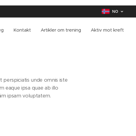
NO
eg
Kontakt
Artikler om trening
Aktiv mot kreft
t perspiciatis unde omnis iste
 eaque ipsa quae ab illo
enim ipsam voluptatem.