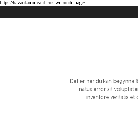
https://havard-nordgard.cms.webnode.page/
Det er her du kan begynne å s
natus error sit volupta
inventore veritatis e