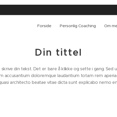
Forside
Personlig Coaching
Om m
Din tittel
krive din tekst. Det er bare å klikke og sette i gang. Sed u
tem accusantium doloremque laudantium totam rem aperiam
t quasi architecto beatae vitae dicta sunt explicabo nemo 